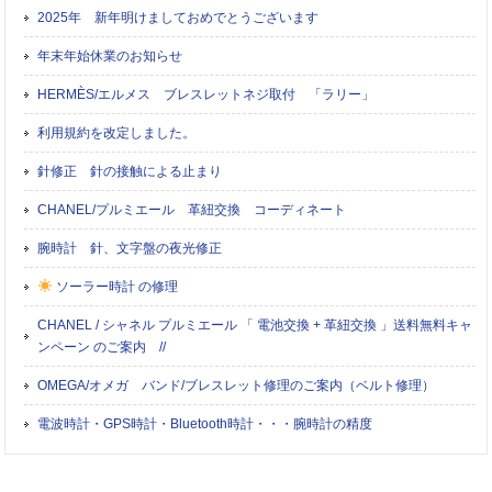
2025年 新年明けましておめでとうございます
年末年始休業のお知らせ
HERMÈS/エルメス ブレスレットネジ取付 「ラリー」
利用規約を改定しました。
針修正 針の接触による止まり
CHANEL/プルミエール 革紐交換 コーディネート
腕時計 針、文字盤の夜光修正
ソーラー時計 の修理
CHANEL / シャネル プルミエール 「 電池交換 + 革紐交換 」送料無料キャ
ンペーン のご案内 //
OMEGA/オメガ バンド/ブレスレット修理のご案内（ベルト修理）
電波時計・GPS時計・Bluetooth時計・・・腕時計の精度