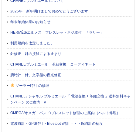
CHANEL プルミエール について
2025年 新年明けましておめでとうございます
年末年始休業のお知らせ
HERMÈS/エルメス ブレスレットネジ取付 「ラリー」
利用規約を改定しました。
針修正 針の接触による止まり
CHANEL/プルミエール 革紐交換 コーディネート
腕時計 針、文字盤の夜光修正
ソーラー時計 の修理
CHANEL / シャネル プルミエール 「 電池交換 + 革紐交換 」送料無料キャ
ンペーン のご案内 //
OMEGA/オメガ バンド/ブレスレット修理のご案内（ベルト修理）
電波時計・GPS時計・Bluetooth時計・・・腕時計の精度