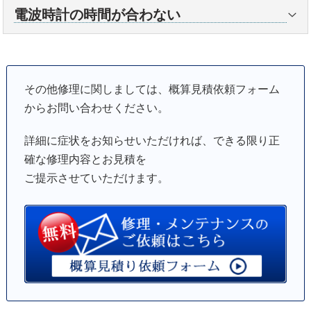
ブランド時計等のコピー品、模造品の修理に関して
になりますので、充電する場所や充電時間にご注意
数年で劣化をしますので、電池交換やメンテナンス
交換やオーバーホールを伴う修理になる事がありま
電波時計の時間が合わない
ある質問」の
止まってしまった
の項もご参照下さ
が必要になります。
は一切受け付けておりません。
下さい。例：真夏の直射日光で長時間の充電や、車
の度に交換する事が望ましいでしょう。水入りした
す。
い。
内部の状態によってはガラスの交換以外にオーバー
ご依頼後でも当社にてコピー品、模造品と判断した
のダッシュボードなど高温になる場所での充電は注
まま放置すると、内部部品が錆付き、ひどい場合に
動いているのに正確な時間を表示しない場合、基準
上記方法を試しても改善しない場合は修理が必要で
ホールが必要になります。
場合は未修理返却となり、着払いで返送致します。
回せるが、針やカレンダーと連動しない場合は、リ
意が必要です。
は修理できない事もあります。なるべく早めに対処
位置がずれてしまっている可能性があります。説明
す。ご相談下さい。
改造品、カスタム商品に関しても同様となります。
ューズの先にある巻き芯と内部パーツがかみ合って
※充電時間の目安、その他注意点については各メー
することが必要です。
書や各メーカーHPに「基準位置の確認・合わせ方」
その他修理に関しましては、概算見積依頼フォーム
※詳細に関しては
「利用規約」
もご覧下さい。
いない、又は歯車の歯が欠けているなどの可能性が
カーのHP等でご確認下さい。
ほとんどの場合、オーバーホールでの対応となりま
の項がありますので、ご参照いただき修正をお試し
からお問い合わせください。
あります。
す。
下さい。
機械式時計の場合はゼンマイの巻き上げ（手巻き、
状況にもよりますが、オーバーホールでの対応にな
詳細に症状をお知らせいただければ、できる限り正
基準位置のズレ以外にも、ホームタイムの設定が他
又は自動巻き）を行って下さい。持続時間（パワー
る事が多いです。
確な修理内容とお見積を
国になっている場合、サマータイムの設定がされて
リザーブ）に関してはモデルにより異なります。各
ご提示させていただけます。
いる場合には時間単位でのズレが生じます。ホーム
メーカーHPなどをご参照下さい。
タイム／サマータイムの設定を確認、修正を行いま
上記方法を試しても改善しない場合は内部の不具合
しょう。
が考えられます。処置としてオーバーホール等の修
ソーラー電波時計の場合は、修正前に十分な充電を
理が必要になります。お見積り致しますので、ご相
行って下さい。
談下さい。
上記方法を試しても改善しない場合は基本的に修理
が必要になります。ご相談下さい。