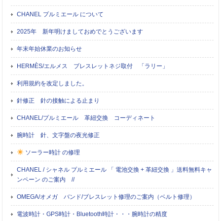
CHANEL プルミエール について
2025年 新年明けましておめでとうございます
年末年始休業のお知らせ
HERMÈS/エルメス ブレスレットネジ取付 「ラリー」
利用規約を改定しました。
針修正 針の接触による止まり
CHANEL/プルミエール 革紐交換 コーディネート
腕時計 針、文字盤の夜光修正
ソーラー時計 の修理
CHANEL / シャネル プルミエール 「 電池交換 + 革紐交換 」送料無料キャ
ンペーン のご案内 //
OMEGA/オメガ バンド/ブレスレット修理のご案内（ベルト修理）
電波時計・GPS時計・Bluetooth時計・・・腕時計の精度