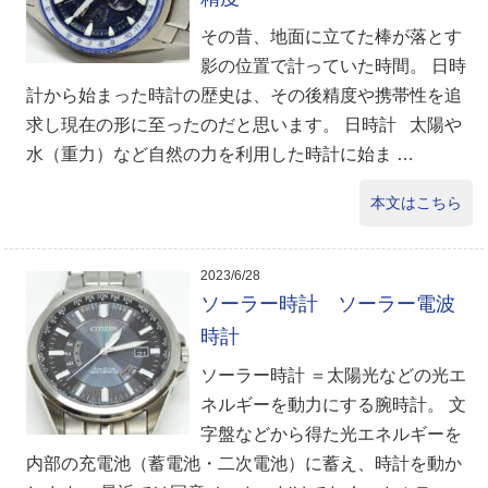
その昔、地面に立てた棒が落とす
影の位置で計っていた時間。 日時
計から始まった時計の歴史は、その後精度や携帯性を追
求し現在の形に至ったのだと思います。 日時計 太陽や
水（重力）など自然の力を利用した時計に始ま …
本文はこちら
2023/6/28
ソーラー時計 ソーラー電波
時計
ソーラー時計 ＝太陽光などの光エ
ネルギーを動力にする腕時計。 文
字盤などから得た光エネルギーを
内部の充電池（蓄電池・二次電池）に蓄え、時計を動か