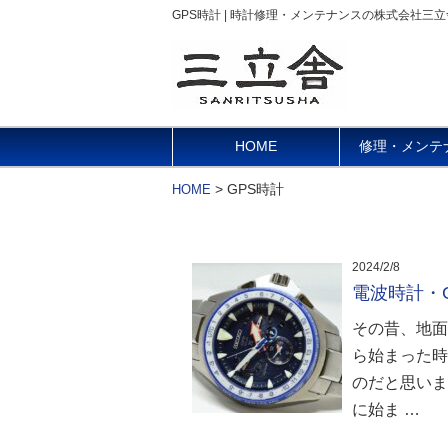
GPS時計 | 時計修理・メンテナンスの株式会社三立
HOME
修理・メンテ
>
GPS時計
HOME
2024/2/8
電波時計・G
その昔、地面
ら始まった時
のだと思いま
に始ま …