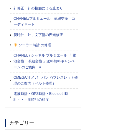
針修正 針の接触による止まり
CHANEL/プルミエール 革紐交換 コ
ーディネート
腕時計 針、文字盤の夜光修正
ソーラー時計 の修理
CHANEL / シャネル プルミエール 「 電
池交換 + 革紐交換 」送料無料キャンペ
ーン のご案内 //
OMEGA/オメガ バンド/ブレスレット修
理のご案内（ベルト修理）
電波時計・GPS時計・Bluetooth時
計・・・腕時計の精度
カテゴリー